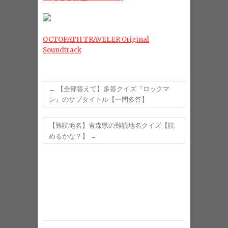
OCTOPATH TRAVELER Original
Soundtrack
←
【全部答えて】多答クイズ『ロックマ
ン』のサブタイトル【一問多答】
【難読地名】青森県の難読地名クイズ【読
めるかな？】
→