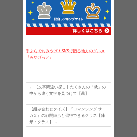
手ぶらでおみやげ！SNSで贈る地方のグルメ
『みやげっと』
←
【文字間違い探し】たくさんの「裁」の
中から違う文字を見つけて【裁】
【組み合わせクイズ】『ロマンシング サ・
ガ２』の戦闘陣形と習得できるクラス【陣
形：クラス】
→