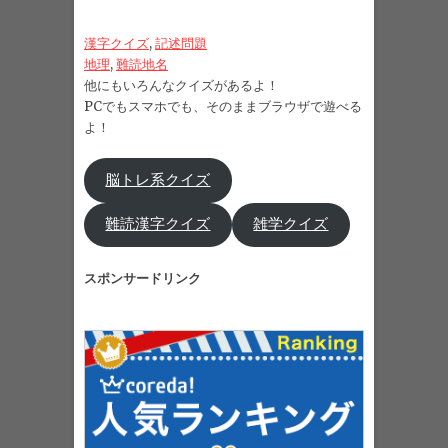
漢字クイズ
, 
記述問題
地理
, 
難読地名
他にもいろんなクイズがあるよ！
PCでもスマホでも、そのままブラウザで遊べる
よ！
脳トレ系クイズ
難読漢字クイズ
雑学クイズ
スポンサードリンク