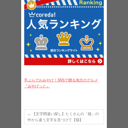
手ぶらでおみやげ！SNSで贈る地方のグルメ
『みやげっと』
←
【文字間違い探し】たくさんの「猫」の
中から違う文字を見つけて【猫】