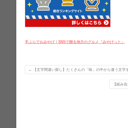
手ぶらでおみやげ！SNSで贈る地方のグルメ『みやげっと』
←
【文字間違い探し】たくさんの「味」の中から違う文字
【組み合