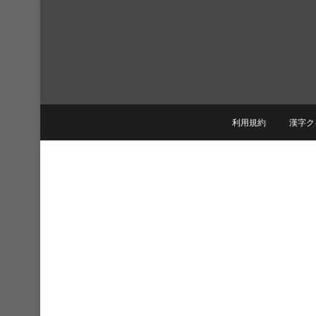
Skip
to
content
利用規約
漢字ク