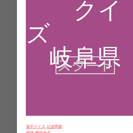
漢字クイズ
, 
記述問題
地理
, 
難読地名