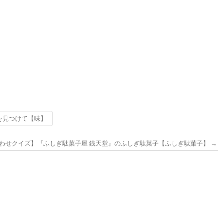
を見つけて【味】
わせクイズ】『ふしぎ駄菓子屋 銭天堂』のふしぎ駄菓子【ふしぎ駄菓子】
→