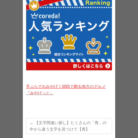
手ぶらでおみやげ！SNSで贈る地方のグルメ
『みやげっと』
←
【文字間違い探し】たくさんの「胃」の
中から違う文字を見つけて【胃】