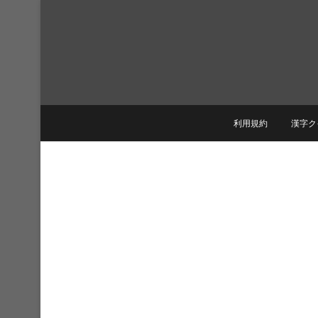
Skip
to
content
利用規約
漢字ク