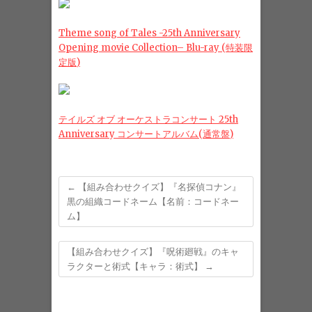
Theme song of Tales -25th Anniversary
Opening movie Collection– Blu-ray (特装限
定版)
テイルズ オブ オーケストラコンサート 25th
Anniversary コンサートアルバム(通常盤)
←
【組み合わせクイズ】『名探偵コナン』
黒の組織コードネーム【名前：コードネー
ム】
【組み合わせクイズ】『呪術廻戦』のキャ
ラクターと術式【キャラ：術式】
→