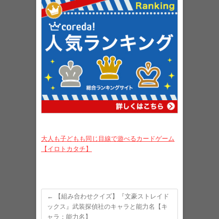
大人も子どもも同じ目線で遊べるカードゲーム
【イロトカタチ】
←
【組み合わせクイズ】『文豪ストレイド
ックス』武装探偵社のキャラと能力名【キ
ャラ：能力名】