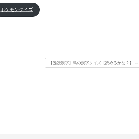
ポケモンクイズ
【難読漢字】鳥の漢字クイズ【読めるかな？】
→