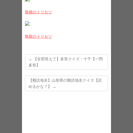
島根のトリセツ
鳥取のトリセツ
←
【全部答えて】多答クイズ・十干【一問
多答】
【難読地名】山形県の難読地名クイズ【読
めるかな？】
→