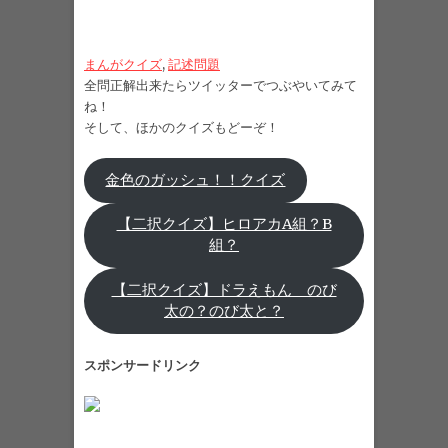
まんがクイズ
, 
記述問題
全問正解出来たらツイッターでつぶやいてみて
ね！
そして、ほかのクイズもどーぞ！
金色のガッシュ！！クイズ
【二択クイズ】ヒロアカA組？B
組？
【二択クイズ】ドラえもん のび
太の？のび太と？
スポンサードリンク