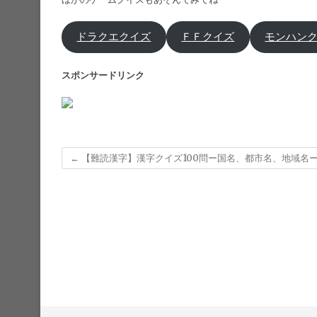
ドラクエクイズ
ＦＦクイズ
モンハン
スポンサードリンク
←
【難読漢字】漢字クイズ100問ー国名、都市名、地域名