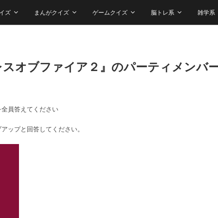
イズ
まんがクイズ
ゲームクイズ
脳トレ系
雑学系
レスオブファイア２』のパーティメンバ
を全員答えてください
ブアップと回答してください。