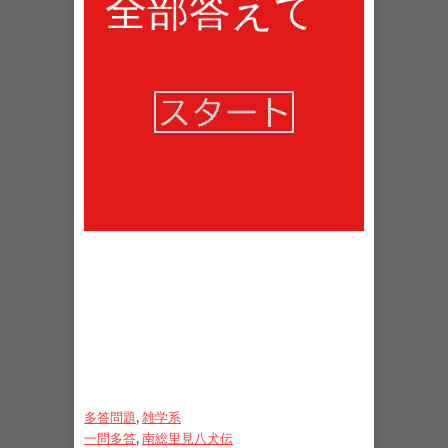
多答問題
, 
雑学系
一問多答
, 
南総里見八犬伝